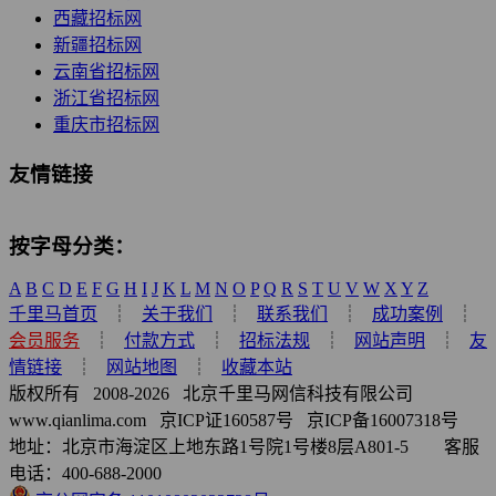
西藏招标网
新疆招标网
云南省招标网
浙江省招标网
重庆市招标网
友情链接
按字母分类：
A
B
C
D
E
F
G
H
I
J
K
L
M
N
O
P
Q
R
S
T
U
V
W
X
Y
Z
千里马首页
┊
关于我们
┊
联系我们
┊
成功案例
┊
会员服务
┊
付款方式
┊
招标法规
┊
网站声明
┊
友
情链接
┊
网站地图
┊
收藏本站
版权所有 2008-
2026
北京千里马网信科技有限公司
www.qianlima.com 京ICP证160587号 京ICP备16007318号
地址：北京市海淀区上地东路1号院1号楼8层A801-5 客服
电话：400-688-2000