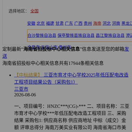
选择地区：
全国
安徽
北京
福建
甘肃
广东
广西
贵州
海南
河北
河南
黑龙
白沙黎族自治县
保亭黎族苗族自治县
昌江黎族自治县
澄
文昌市
五指山市
儋州市
定制
最新“
海南省招投标中心相关信息
”信息发送至您的邮箱
发
送
海南省招投标中心相关信息
共有
17944
条相关信息
【中标结果】
三亚市育才中心学校2025年低压配电改造
工程项目结果公告（采购包1）
三亚市
2026-08-06
一、项目编号：HNZC***(CG)-*** 二、项目名称：三亚
市育才中心学校***年低压配电改造工程项目 三、采购
结果 采购包1: 供应商名称 供应商地址 中标（成交）金
额 评审总得分 海南万美实业有限公司 海南省海口市美