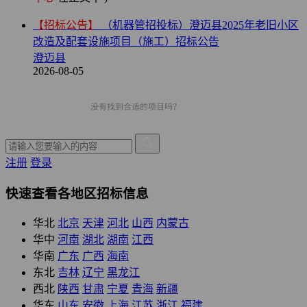
【招标公告】
（机器管招投标）澄迈县2025年老旧小区
改造及配套设施项目（施工）招标公告
澄迈县
2026-08-05
注册
登录
快速查看各地区招标信息
华北
北京
天津
河北
山西
内蒙古
华中
河南
湖北
湖南
江西
华南
广东
广西
海南
东北
吉林
辽宁
黑龙江
西北
陕西
甘肃
宁夏
青海
新疆
华东
山东
安徽
上海
江苏
浙江
福建