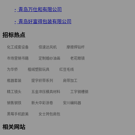
·
青岛万仕和有限公司
·
青岛好富得包装有限公司
招标热点
化工成套设备
倍速达风机
摩擦焊钻杆
市场营销书籍
定制婚纱油画
老花眼镜
为华侨
植绒塑胶玩具
红豆毛线
瓶器套装
提字织带系列
肩带加工
精工镜头
五金冲压模具材料
工字钢槽钢
销售钢铁
新大中彩涂卷
安川编码器
黑莓手机欧美
女士挎包肩包
相关网站