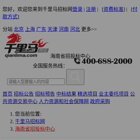
您好，欢迎您来到千里马招标网
登录
|
注册
| [
资费标准
] | [
付
款方式
]
分站
北京
上海
广东
天津
河南
河北
更多>>
海南省招投标中心
全国服务热线：
首页
招标公告
招标预告
中标结果
精选项目
业主委托项目
公
共资源交易中心
人力资源和社会保障网
政府采购
您当前位置:
千里马招标网
海南省招投标中心